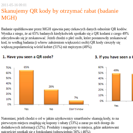
2011-05-16 09:01
Skanujemy QR kody by otrzymać rabat (badanie
MGH)
Badanie opublikowane przez MGH ujawnia parę ciekawych danych odnośnie QR kodów.
Wynika z niego, że aż 65% badanych kiedykolwiek spotkało się z QR kodami z czego 49%
zdecydowało się je zeskanować. Jeżeli chodzi o płeć osób, które postanowiły zeskanować
kod, to według badania (i wbrew założeniom większości osób) QR kody cieszyły się
większą popularnością wśród kobiet (51%) niż mężczyzn (49%).
Natomiast, jeżeli chodzi o cel w jakim użytkownicy smartfonów skanują kody, to na
pierwszym miejscu znajdują się kupony i rabaty (53%) a zaraz po nich dostęp do
dodatkowych informacji (52%). Produkty i magazyny to miejsca, gdzie ankietowani
najczęściej spotkali się z fotokodami (odpowiednio 56% i 46%).