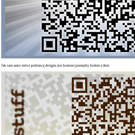
Jak sam autor mówi podstawą designu jest kontrast pomiędzy kodem a tłem.