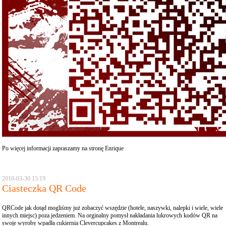
Po więcej informacji zapraszamy na stronę
Enrique
2010-03-30 15:19
Ciasteczka QR Code
QRCode jak dotąd mogliśmy już zobaczyć wszędzie (hotele, naszywki, nalepki i wiele, wiele
innych miejsc) poza jedzeniem. Na orginalny pomysł nakładania lukrowych kodów QR na
swoje wyroby wpadła cukiernia Clevercupcakes z Montrealu.