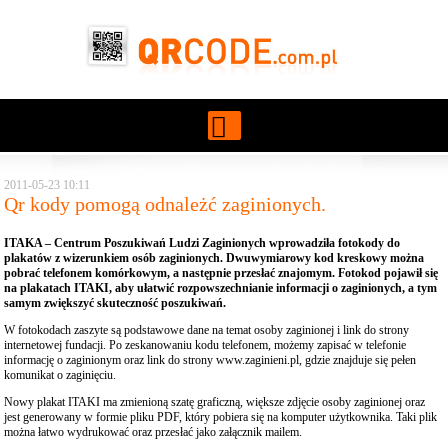
Przejdź do treści
2011-05-23 10:11
Qr kody pomogą odnależć zaginionych.
ITAKA – Centrum Poszukiwań Ludzi Zaginionych wprowadziła fotokody do
plakatów z wizerunkiem osób zaginionych. Dwuwymiarowy kod kreskowy można
pobrać telefonem komórkowym, a następnie przesłać znajomym. Fotokod pojawił się
na plakatach ITAKI, aby ułatwić rozpowszechnianie informacji o zaginionych, a tym
samym zwiększyć skuteczność poszukiwań.
W fotokodach zaszyte są podstawowe dane na temat osoby zaginionej i link do strony
internetowej fundacji. Po zeskanowaniu kodu telefonem, możemy zapisać w telefonie
informację o zaginionym oraz link do strony
www.zaginieni.pl
, gdzie znajduje się pełen
komunikat o zaginięciu.
Nowy plakat ITAKI ma zmienioną szatę graficzną, większe zdjęcie osoby zaginionej oraz
jest generowany w formie pliku PDF, który pobiera się na komputer użytkownika. Taki plik
można łatwo wydrukować oraz przesłać jako załącznik mailem.