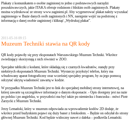
Plakaty z komunikatem o osobie zaginionej to jedno z podstawowych narzędzi
poszukiwawczych, jakie ITAKA oferuje rodzinom i bliskim osób zaginionych. Plakaty
można wydrukować ze strony
www.zaginieni.pl
. Aby wygenerować plakat należy wyszukać
zaginionego w Bazie danych osób zaginionych i NN, następnie wejść na podstronę z
informacją o danej osobie zaginionej i kliknąć „Wydrukuj plakat”.
2011-05-16 09:15
Muzeum Techniki stawia na QR kody
QR kody pojawiły się przy eksponatach Warszawskiego Muzeum Techniki. Wkrótce
zwiedzający skorzystają z nich również w ZOO.
Specjalne tabliczki z kodami, które składają się z czarnych kwadratów, stanęły przy
niektórych eksponatach Muzeum Techniki. Wystarczy przyłożyć telefon, który ma
wbudowany aparat fotograficzny oraz wcześniej specjalny program, by za jego pomocą
odczytać ukrytą wiadomość zawartą w kodzie.
W przypadku Muzeum Techniki jest to link do specjalnej mobilnej strony internetowej, na
której zawarte są szczegółowe informacje o danym eksponacie. - Opis dostępny jest na razie
po polsku i po angielsku, w przyszłości ma być także po niemiecku i francusku - mówi Piotr
Zarzycki z Muzeum Techniki.
Jerzy Lemański, który w muzeum odpowiada za wprowadzenie kodów 2D dodaje, że
wkrótce przed budynkiem pojawi się duży baner z fotokodem. – Będzie on odsyłał do strony
głównej Muzeum Techniki. Kod będzie widoczny nawet z daleka – podkreśla Lemański.