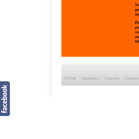
No
ge
mo
Pl
po
wy
za
in
.QrCode
.Aktualności
.Generator
.Zastosow