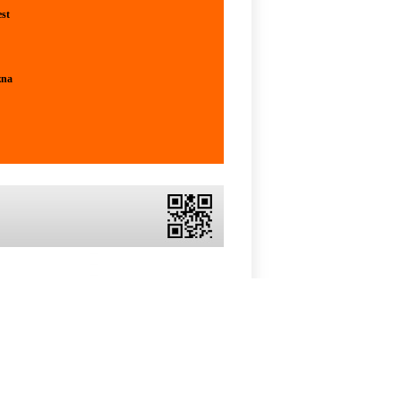
est
żna