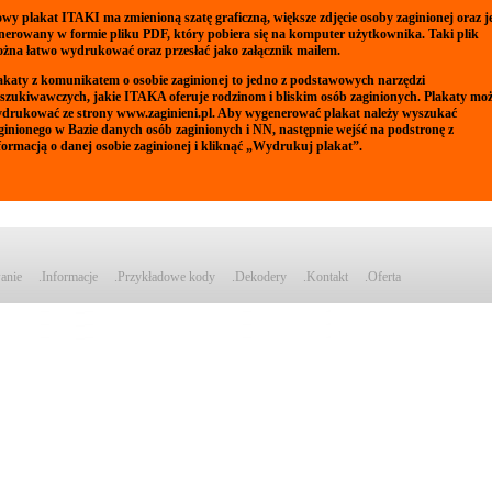
wy plakat ITAKI ma zmienioną szatę graficzną, większe zdjęcie osoby zaginionej oraz j
nerowany w formie pliku PDF, który pobiera się na komputer użytkownika. Taki plik
żna łatwo wydrukować oraz przesłać jako załącznik mailem.
akaty z komunikatem o osobie zaginionej to jedno z podstawowych narzędzi
szukiwawczych, jakie ITAKA oferuje rodzinom i bliskim osób zaginionych. Plakaty mo
drukować ze strony
www.zaginieni.pl
. Aby wygenerować plakat należy wyszukać
ginionego w Bazie danych osób zaginionych i NN, następnie wejść na podstronę z
formacją o danej osobie zaginionej i kliknąć „Wydrukuj plakat”.
anie
.Informacje
.Przykładowe kody
.Dekodery
.Kontakt
.Oferta