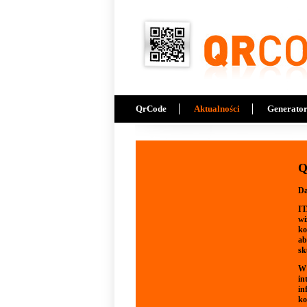
Przejdź do treści
QrCode
Aktualności
Generato
Q
Da
IT
wi
ko
ab
sk
W 
in
in
ko