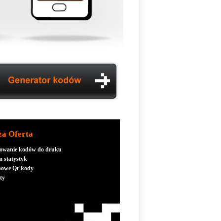
za Oferta
owanie kodów do druku
m statystyk
powe Qr kody
ety