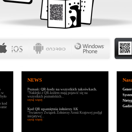
NEWS
Nas
o
Poznań: QR-kody na wszystkich taksówkach.
Gener
j w
"Naklejki z QR-kodem mają pojawić się na
Syste
 było
wszystkich poznańskich...
czytaj więcej
Niety
to kod
Gadż
wanie
Kod QR upamiętnia żołnierzy AK
"Światowy Związek Żołnierzy Armii Krajowej podjął
inicjatywę...
czytaj więcej