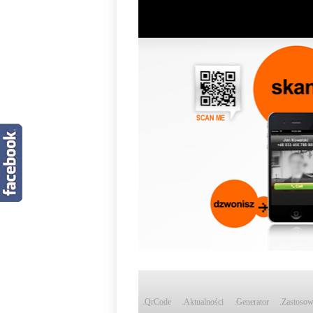
.QrCode
.Aktualności
.Generator
.Zastosow