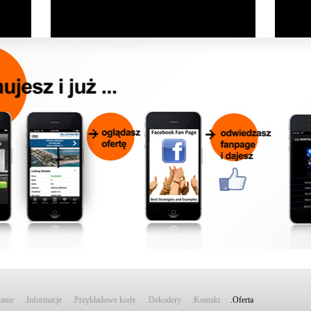
anie
.Informacje
.Przykładowe kody
.Dekodery
.Kontakt
.Oferta