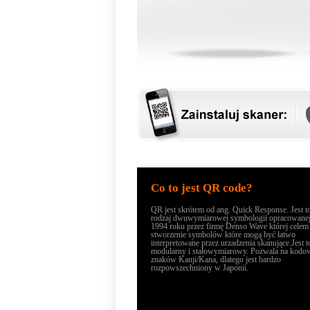
Co to jest QR code?
QR jest skrótem od ang. Quick Response. Jest t
rodzaj dwuwymiarowej symbologii opracowane
1994 roku przez firmę Denso Wave której celem
stworzenie symbolów które mogą być łatwo
interpretowane przez urzadzenia skanujące.Jest 
modularny i stałowymiarowy. Pozwala na kodo
znaków Kanji/Kana, dlatego jest bardzo
rozpowszechniony w Japonii.