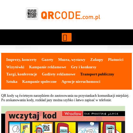
Przejdź do treści
Imprezy, koncerty
Gazety
Muzea, wystawy
Zakupy
Płatności
Wizytówki
Kampanie reklamowe
Gry i konkursy
Targi, konferencje
Gadżety reklamowe
Transport publiczny
Sztuka
Kampanie społeczne
Agencje nieruchomosci
QR kody są świetnym narzędziem do zastosowania na przystankach komunikacji miejskiej.
Po zeskanowaniu kody, rozkład jazy można szybko i łatwo zapisać w telefonie.