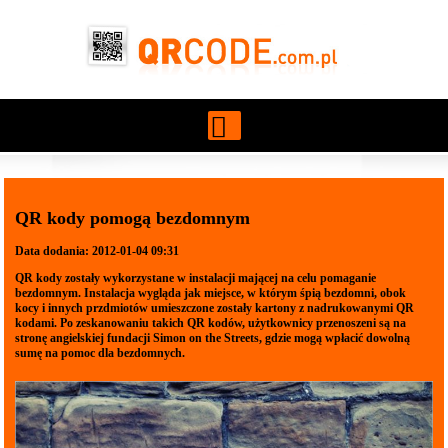
Przejdź do treści
QR kody pomogą bezdomnym
Data dodania: 2012-01-04 09:31
QR kody zostały wykorzystane w instalacji mającej na celu pomaganie
bezdomnym. Instalacja wygląda jak miejsce, w którym śpią bezdomni, obok
kocy i innych przdmiotów umieszczone zostały kartony z nadrukowanymi QR
kodami. Po zeskanowaniu takich QR kodów, użytkownicy przenoszeni są na
stronę angielskiej fundacji Simon on the Streets, gdzie mogą wpłacić dowolną
sumę na pomoc dla bezdomnych.