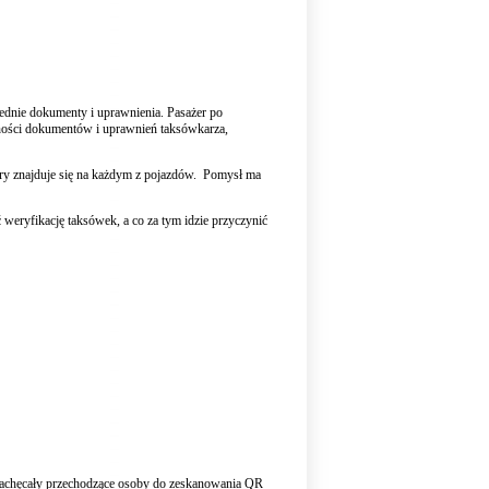
ednie dokumenty i uprawnienia.
Pasażer po
ażności dokumentów i uprawnień taksówkarza,
ry znajduje się na każdym z pojazdów. P
omysł ma
eryfikację taksówek, a co za tym idzie przyczynić
zachęcały przechodzące osoby do zeskanowania QR