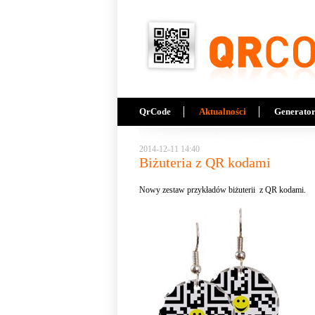
Przejdź do treści
QrCode
Aktualności
Generato
2014-12-11 14:40
Biżuteria z QR kodami
Nowy zestaw przykładów biżuterii z QR kodami.