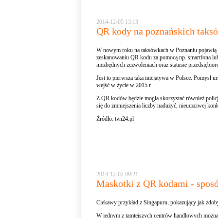
2014-12-05 13:13
QR kody na poznańskich taks
W nowym roku na taksówkach w Poznaniu pojawią si
zeskanowaniu QR kodu za pomocą np. smartfona lub t
niezbędnych zezwoleniach oraz statusie przedsiębior
Jest to pierwsza taka inicjatywa w Polsce. Pomysł
wejść w życie w 2015 r.
Z QR kodów będzie mogła skorzystać również policj
się do zmniejszenia liczby nadużyć, nieuczciwej ko
Źródło:
tvn24.pl
2014-12-02 09:21
Maskotki z QR kodami - spos
Ciekawy przykład z Singapuru, pokazujący jak zdo
W jednym z tamtejszych centrów handlowych można 