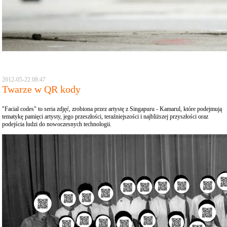
2012-05-22 08:47
Twarze w QR kody
"Facial codes"
to seria
zdjęć, zrobiona przez artystę z Singapuru -
Kamarul
,
które
podejmują
tematykę
pamięci
artysty
,
jego
przeszłości, teraźniejszości i
najbliższej przyszłości
oraz
podejścia ludzi do nowoczesnych technologii.