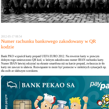
2012-05-17 08:54
Numer rachunku bankowego zakodowany w QR
kodzie
Bank PKO wypuścił karty prepaid UEFA EURO 2012. Na rewersie karty w prawym
dolnym rogu umieszczono QR kod, w którym zakodowano numer IBAN rachunku karty.
Numer IBAN łatwiej odczytać na ekranie smartfona niż na karcie prepaid, zwłaszcza że tło
karty nie zawsze to ułatwia. Rozwiązanie to może być pomocne w niektórych sytuacjach np.
dla osób ze słabszym wzrokiem.