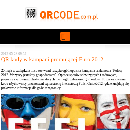
Przejdź do treści
2012-05-28 09:55
QR kody w kampani promującej Euro 2012
25 maja w związku z mistrzostwami ruszyła ogólnopolska kampania reklamowa "Polacy
2012. Wszyscy jesteśmy gospodarzami". Oprócz spotów telewizyjnych i radiowych,
pojawiły się również plakty, na których nie mogło zabraknąć QR kodów. Po zeskanowaniu
kodu użytkownicy przenoszeni są na stronę internetową PolishGuide2012, gdzie znajdują się
praktyczne informacje dla gości z zagranicy.